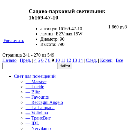
Садово-парковый светильник
16169-47-10
1 660 руб
артикул: 16169-47-10
лампы: E27/max.15W
Диаметр: 90
Увеличить
Высота: 790
Страница 241 - 270 из 549
Начало
|
Пред.
|
4
5
6
7
8
9
10
11
12
13
14
|
След.
|
Конец
|
Все
Свет для помещений
— Massive
— Lucide
— Blitz
— Favourite
— Reccagni Angelo
— La Lampada
— Voltolina
— ТрансВит
— IDL
— Nervilamp