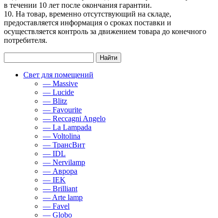
в течении 10 лет после окончания гарантии.
10. На товар, временно отсутствующий на складе,
предоставляется информация о сроках поставки и
осуществляется контроль за движением товара до конечного
потребителя.
Свет для помещений
— Massive
— Lucide
— Blitz
— Favourite
— Reccagni Angelo
— La Lampada
— Voltolina
— ТрансВит
— IDL
— Nervilamp
— Аврора
— IEK
— Brilliant
— Arte lamp
— Favel
— Globo