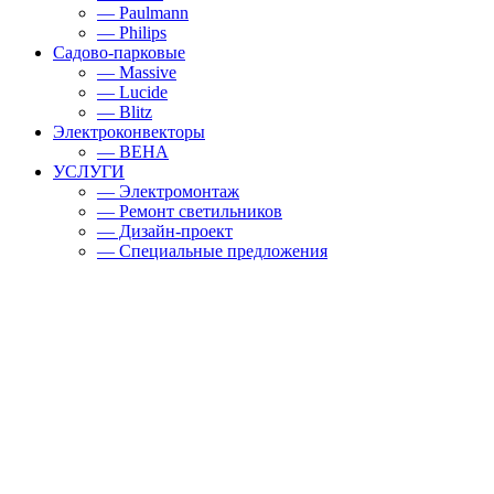
— Paulmann
— Philips
Садово-парковые
— Massive
— Lucide
— Blitz
Электроконвекторы
— BEHA
УСЛУГИ
— Электромонтаж
— Ремонт светильников
— Дизайн-проект
— Специальные предложения