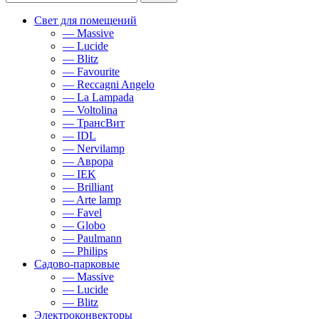
Свет для помещений
— Massive
— Lucide
— Blitz
— Favourite
— Reccagni Angelo
— La Lampada
— Voltolina
— ТрансВит
— IDL
— Nervilamp
— Аврора
— IEK
— Brilliant
— Arte lamp
— Favel
— Globo
— Paulmann
— Philips
Садово-парковые
— Massive
— Lucide
— Blitz
Электроконвекторы