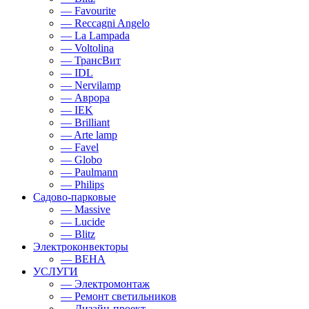
— Favourite
— Reccagni Angelo
— La Lampada
— Voltolina
— ТрансВит
— IDL
— Nervilamp
— Аврора
— IEK
— Brilliant
— Arte lamp
— Favel
— Globo
— Paulmann
— Philips
Садово-парковые
— Massive
— Lucide
— Blitz
Электроконвекторы
— BEHA
УСЛУГИ
— Электромонтаж
— Ремонт светильников
— Дизайн-проект