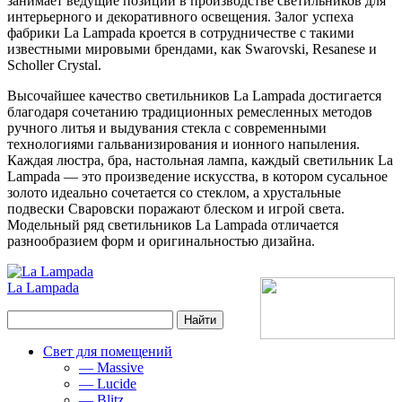
занимает ведущие позиции в производстве светильников для
интерьерного и декоративного освещения. Залог успеха
фабрики La Lampada кроется в сотрудничестве с такими
известными мировыми брендами, как Swarovski, Resanese и
Scholler Crystal.
Высочайшее качество светильников La Lampada достигается
благодаря сочетанию традиционных ремесленных методов
ручного литья и выдувания стекла с современными
технологиями гальванизирования и ионного напыления.
Каждая люстра, бра, настольная лампа, каждый светильник La
Lampada — это произведение искусства, в котором сусальное
золото идеально сочетается со стеклом, а хрустальные
подвески Сваровски поражают блеском и игрой света.
Модельный ряд светильников La Lampada отличается
разнообразием форм и оригинальностью дизайна.
La Lampada
Свет для помещений
— Massive
— Lucide
— Blitz