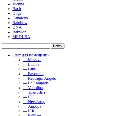
Vienna
Bach
Doge
Canaletto
Rainbow
DNA
Babylon
MEDUSA
Свет для помещений
— Massive
— Lucide
— Blitz
— Favourite
— Reccagni Angelo
— La Lampada
— Voltolina
— ТрансВит
— IDL
— Nervilamp
— Аврора
— IEK
— Brilliant