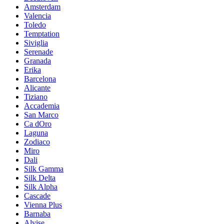
Amsterdam
Valencia
Toledo
Temptation
Siviglia
Serenade
Granada
Erika
Barcelona
Alicante
Tiziano
Accademia
San Marco
Ca dOro
Laguna
Zodiaco
Miro
Dali
Silk Gamma
Silk Delta
Silk Alpha
Cascade
Vienna Plus
Barnaba
Alvise