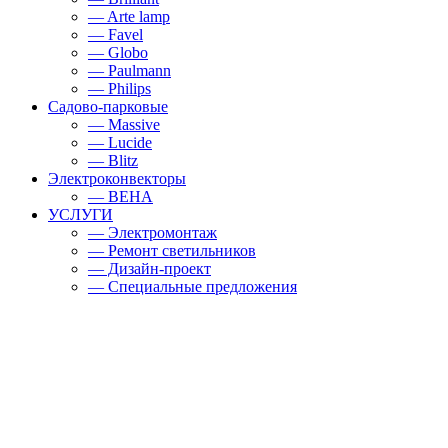
— Arte lamp
— Favel
— Globo
— Paulmann
— Philips
Садово-парковые
— Massive
— Lucide
— Blitz
Электроконвекторы
— BEHA
УСЛУГИ
— Электромонтаж
— Ремонт светильников
— Дизайн-проект
— Специальные предложения