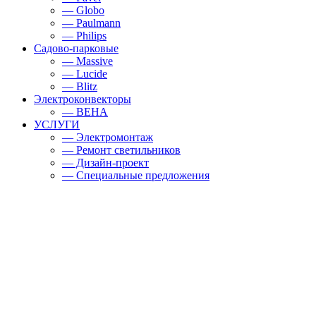
— Globo
— Paulmann
— Philips
Садово-парковые
— Massive
— Lucide
— Blitz
Электроконвекторы
— BEHA
УСЛУГИ
— Электромонтаж
— Ремонт светильников
— Дизайн-проект
— Специальные предложения