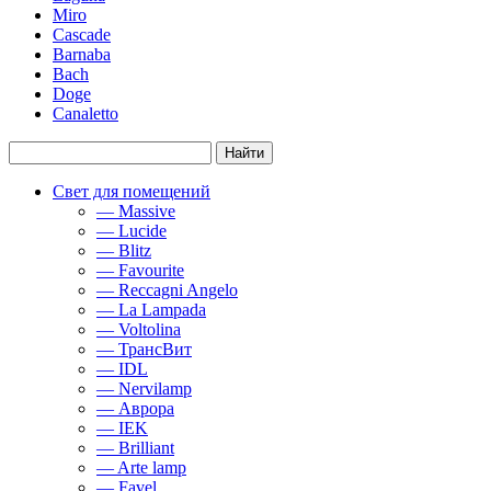
Miro
Cascade
Barnaba
Bach
Doge
Canaletto
Свет для помещений
— Massive
— Lucide
— Blitz
— Favourite
— Reccagni Angelo
— La Lampada
— Voltolina
— ТрансВит
— IDL
— Nervilamp
— Аврора
— IEK
— Brilliant
— Arte lamp
— Favel