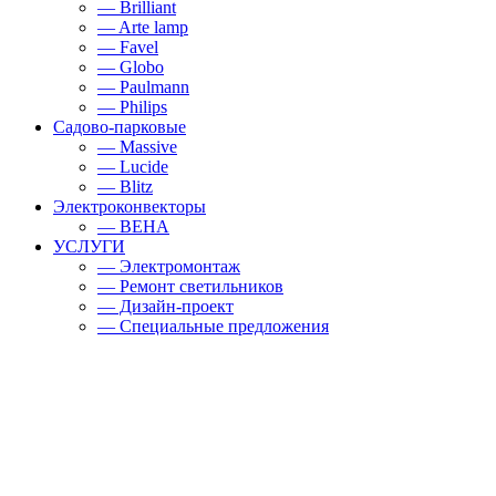
— Brilliant
— Arte lamp
— Favel
— Globo
— Paulmann
— Philips
Садово-парковые
— Massive
— Lucide
— Blitz
Электроконвекторы
— BEHA
УСЛУГИ
— Электромонтаж
— Ремонт светильников
— Дизайн-проект
— Специальные предложения