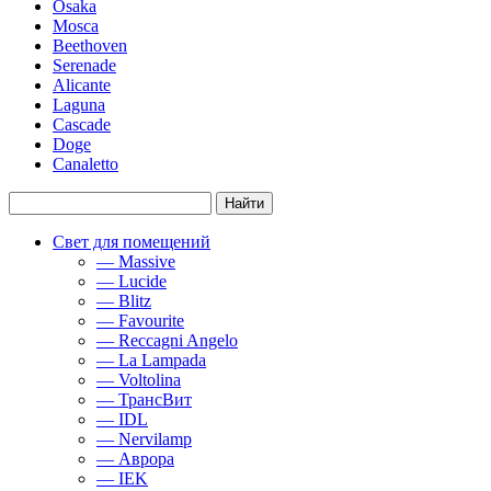
Osaka
Mosca
Beethoven
Serenade
Alicante
Laguna
Cascade
Doge
Canaletto
Свет для помещений
— Massive
— Lucide
— Blitz
— Favourite
— Reccagni Angelo
— La Lampada
— Voltolina
— ТрансВит
— IDL
— Nervilamp
— Аврора
— IEK