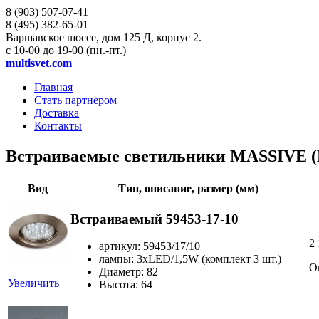
8 (903)
507-07-41
8 (495)
382-65-01
Варшавское шоссе, дом 125 Д, корпус 2.
с 10-00 до 19-00 (пн.-пт.)
multisvet.com
Главная
Стать партнером
Доставка
Контакты
Встраиваемые светильники MASSIVE (
Вид
Тип, описание, размер (мм)
Встраиваемый 59453-17-10
2
артикул: 59453/17/10
лампы: 3xLED/1,5W (комплект 3 шт.)
О
Диаметр: 82
Увеличить
Высота: 64