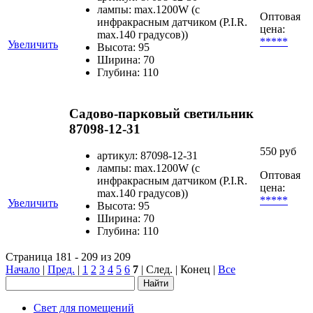
лампы: max.1200W (с
Оптовая
инфракрасным датчиком (P.I.R.
цена:
max.140 градусов))
*****
Увеличить
Высота: 95
Ширина: 70
Глубина: 110
Садово-парковый светильник
87098-12-31
550 руб
артикул: 87098-12-31
лампы: max.1200W (с
Оптовая
инфракрасным датчиком (P.I.R.
цена:
max.140 градусов))
*****
Увеличить
Высота: 95
Ширина: 70
Глубина: 110
Страница 181 - 209 из 209
Начало
|
Пред.
|
1
2
3
4
5
6
7
| След. | Конец
|
Все
Свет для помещений