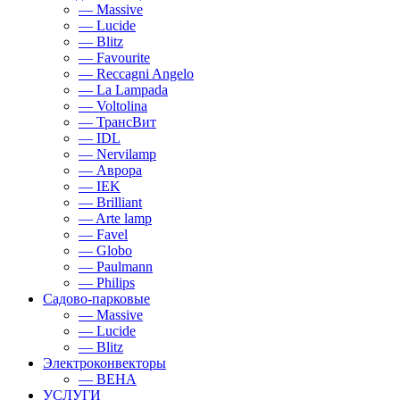
— Massive
— Lucide
— Blitz
— Favourite
— Reccagni Angelo
— La Lampada
— Voltolina
— ТрансВит
— IDL
— Nervilamp
— Аврора
— IEK
— Brilliant
— Arte lamp
— Favel
— Globo
— Paulmann
— Philips
Садово-парковые
— Massive
— Lucide
— Blitz
Электроконвекторы
— BEHA
УСЛУГИ