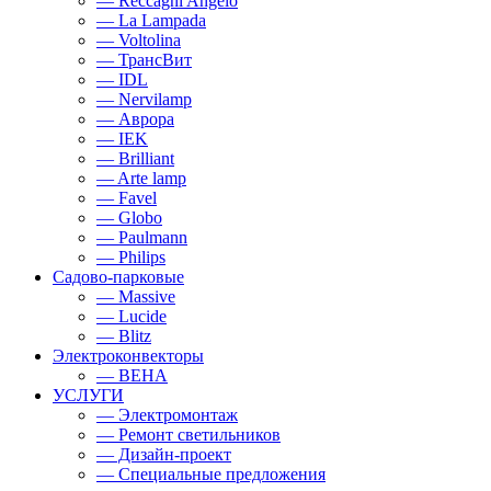
— Reccagni Angelo
— La Lampada
— Voltolina
— ТрансВит
— IDL
— Nervilamp
— Аврора
— IEK
— Brilliant
— Arte lamp
— Favel
— Globo
— Paulmann
— Philips
Садово-парковые
— Massive
— Lucide
— Blitz
Электроконвекторы
— BEHA
УСЛУГИ
— Электромонтаж
— Ремонт светильников
— Дизайн-проект
— Специальные предложения