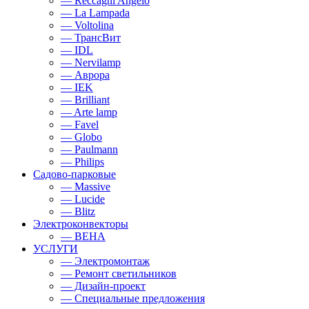
— Reccagni Angelo
— La Lampada
— Voltolina
— ТрансВит
— IDL
— Nervilamp
— Аврора
— IEK
— Brilliant
— Arte lamp
— Favel
— Globo
— Paulmann
— Philips
Садово-парковые
— Massive
— Lucide
— Blitz
Электроконвекторы
— BEHA
УСЛУГИ
— Электромонтаж
— Ремонт светильников
— Дизайн-проект
— Специальные предложения