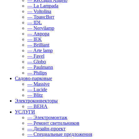
— Reccagni Angelo
— La Lampada
— Voltolina
— ТрансВит
— IDL
— Nervilamp
— Аврора
— IEK
— Brilliant
— Arte lamp
— Favel
— Globo
— Paulmann
— Philips
Садово-парковые
— Massive
— Lucide
— Blitz
Электроконвекторы
— BEHA
УСЛУГИ
— Электромонтаж
— Ремонт светильников
— Дизайн-проект
— Специальные предложения