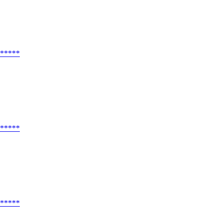
*****
*****
*****