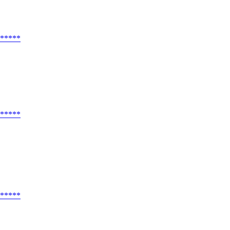
*****
*****
*****