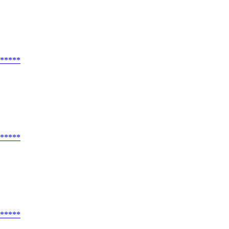
*****
*****
*****