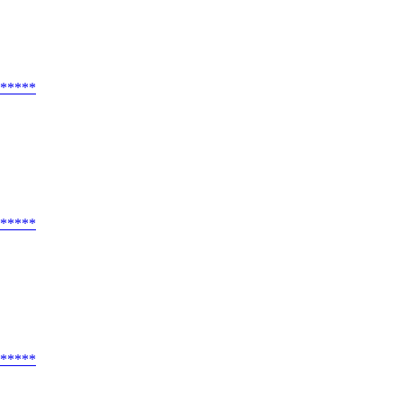
*****
*****
*****