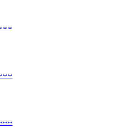
*****
*****
*****