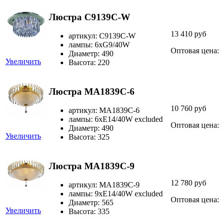
Люстра C9139C-W
13 410 руб
артикул: C9139C-W
лампы: 6хG9/40W
Оптовая цена:
Диаметр: 490
Увеличить
Высота: 220
Люстра MA1839C-6
10 760 руб
артикул: MA1839C-6
лампы: 6xE14/40W excluded
Оптовая цена:
Диаметр: 490
Увеличить
Высота: 325
Люстра MA1839C-9
12 780 руб
артикул: MA1839C-9
лампы: 9xE14/40W excluded
Оптовая цена:
Диаметр: 565
Увеличить
Высота: 335