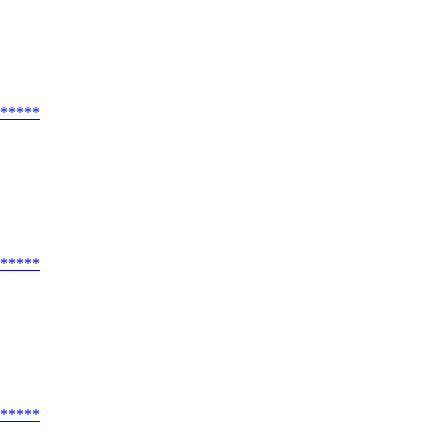
*****
*****
*****