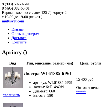
8 (903)
507-07-41
8 (495)
382-65-01
Варшавское шоссе, дом 125 Д, корпус 2.
с 10-00 до 19-00 (пн.-пт.)
multisvet.com
Главная
Стать партнером
Доставка
Контакты
Apriory ()
Вид
Тип, описание, размер (мм)
Цена, рубли
Люстра WL61885-6P61
15 400 руб
артикул: WL61885-6P61
лампы: 6xE14/40W
Оптовая цена:
Диаметр: 660
*****
Увеличить
Высота: 580