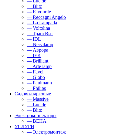
— Lucide
— Blitz
— Favourite
— Reccagni Angelo
— La Lampada
— Voltolina
— ТрансВит
— IDL
— Nervilamp
— Аврора
— IEK
— Brilliant
— Arte lamp
— Favel
— Globo
— Paulmann
— Philips
Садово-парковые
— Massive
— Lucide
— Blitz
Электроконвекторы
— BEHA
УСЛУГИ
— Электромонтаж