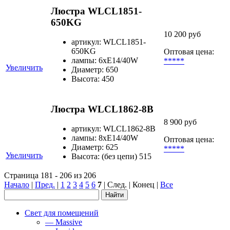
Люстра WLCL1851-
650KG
10 200 руб
артикул: WLCL1851-
650KG
Оптовая цена:
лампы: 6хE14/40W
*****
Увеличить
Диаметр: 650
Высота: 450
Люстра WLCL1862-8B
8 900 руб
артикул: WLCL1862-8B
лампы: 8хЕ14/40W
Оптовая цена:
Диаметр: 625
*****
Увеличить
Высота: (без цепи) 515
Страница 181 - 206 из 206
Начало
|
Пред.
|
1
2
3
4
5
6
7
| След. | Конец
|
Все
Свет для помещений
— Massive