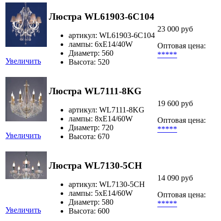
Люстра WL61903-6C104
23 000 руб
артикул: WL61903-6C104
лампы: 6хЕ14/40W
Оптовая цена:
Диаметр: 560
*****
Увеличить
Высота: 520
Люстра WL7111-8KG
19 600 руб
артикул: WL7111-8KG
лампы: 8хE14/60W
Оптовая цена:
Диаметр: 720
*****
Увеличить
Высота: 670
Люстра WL7130-5CH
14 090 руб
артикул: WL7130-5CH
лампы: 5xE14/60W
Оптовая цена:
Диаметр: 580
*****
Увеличить
Высота: 600