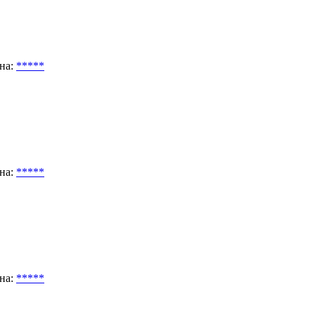
на:
*****
на:
*****
на:
*****