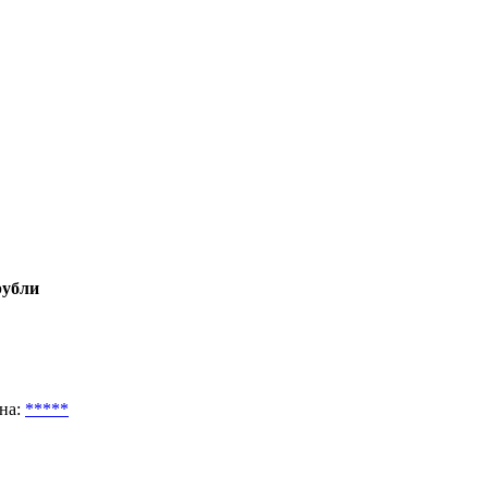
рубли
на:
*****