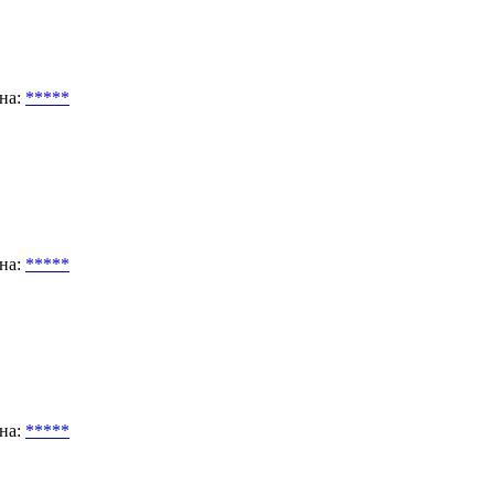
на:
*****
на:
*****
на:
*****