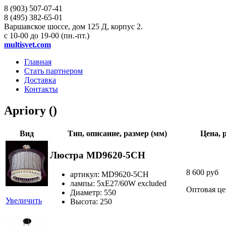
8 (903)
507-07-41
8 (495)
382-65-01
Варшавское шоссе, дом 125 Д, корпус 2.
с 10-00 до 19-00 (пн.-пт.)
multisvet.com
Главная
Стать партнером
Доставка
Контакты
Apriory ()
Вид
Тип, описание, размер (мм)
Цена, 
Люстра MD9620-5CH
8 600 руб
артикул: MD9620-5CH
лампы: 5хE27/60W excluded
Оптовая це
Диаметр: 550
Увеличить
Высота: 250