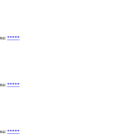
на:
*****
на:
*****
на:
*****