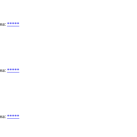
на:
*****
на:
*****
на:
*****