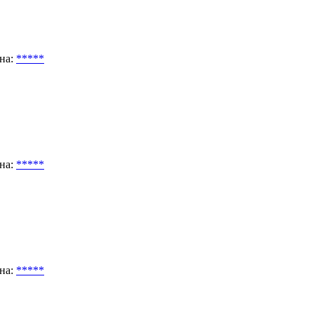
на:
*****
на:
*****
на:
*****