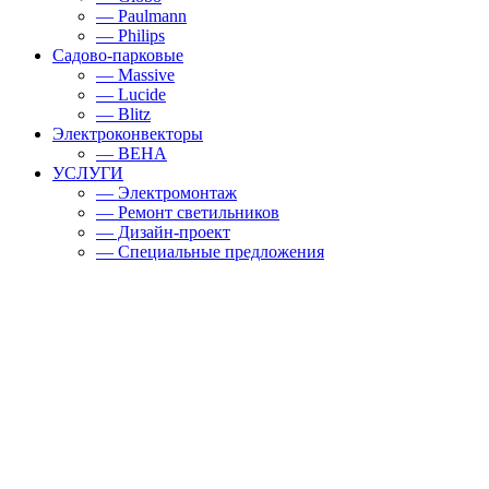
— Paulmann
— Philips
Садово-парковые
— Massive
— Lucide
— Blitz
Электроконвекторы
— BEHA
УСЛУГИ
— Электромонтаж
— Ремонт светильников
— Дизайн-проект
— Специальные предложения