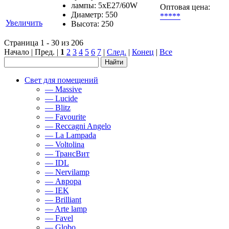
лампы: 5хЕ27/60W
Оптовая цена:
Диаметр: 550
*****
Увеличить
Высота: 250
Страница 1 - 30 из 206
Начало | Пред. |
1
2
3
4
5
6
7
|
След.
|
Конец
|
Все
Свет для помещений
— Massive
— Lucide
— Blitz
— Favourite
— Reccagni Angelo
— La Lampada
— Voltolina
— ТрансВит
— IDL
— Nervilamp
— Аврора
— IEK
— Brilliant
— Arte lamp
— Favel
— Globo