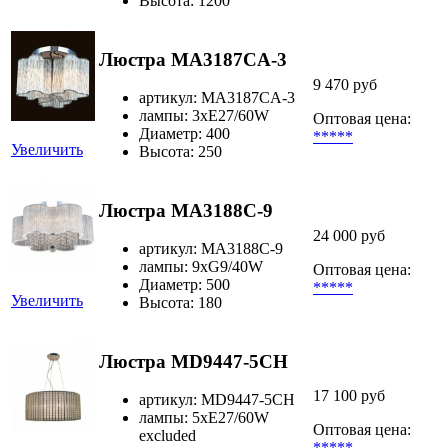
Высота: 1200
Люстра MA3187CA-3
9 470 руб
артикул: MA3187CA-3
лампы: 3хЕ27/60W
Оптовая цена:
Диаметр: 400
*****
Увеличить
Высота: 250
Люстра MA3188C-9
24 000 руб
артикул: MA3188C-9
лампы: 9хG9/40W
Оптовая цена:
Диаметр: 500
*****
Увеличить
Высота: 180
Люстра MD9447-5CH
17 100 руб
артикул: MD9447-5CH
лампы: 5хE27/60W
Оптовая цена:
excluded
*****