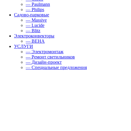
— Paulmann
— Philips
Садово-парковые
— Massive
— Lucide
— Blitz
Электроконвекторы
— BEHA
УСЛУГИ
— Электромонтаж
— Ремонт светильников
— Дизайн-проект
— Специальные предложения