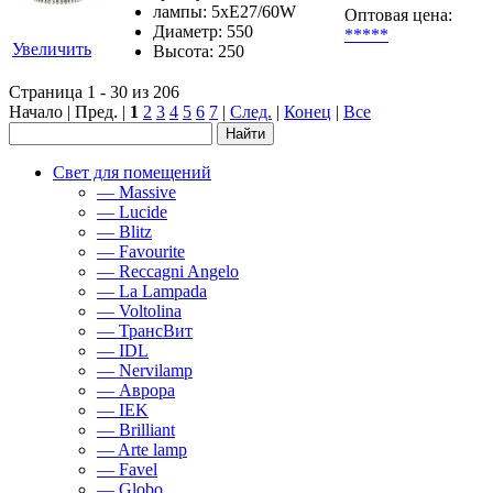
лампы: 5хЕ27/60W
Оптовая цена:
Диаметр: 550
*****
Увеличить
Высота: 250
Страница 1 - 30 из 206
Начало | Пред. |
1
2
3
4
5
6
7
|
След.
|
Конец
|
Все
Свет для помещений
— Massive
— Lucide
— Blitz
— Favourite
— Reccagni Angelo
— La Lampada
— Voltolina
— ТрансВит
— IDL
— Nervilamp
— Аврора
— IEK
— Brilliant
— Arte lamp
— Favel
— Globo