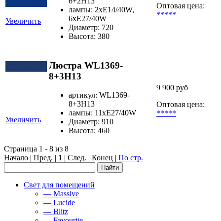
6+2H13
Оптовая цена:
лампы: 2xE14/40W,
*****
6xЕ27/40W
Увеличить
Диаметр: 720
Высота: 380
Люстра WL1369-
8+3H13
9 900 руб
артикул: WL1369-
8+3H13
Оптовая цена:
лампы: 11хЕ27/40W
*****
Увеличить
Диаметр: 910
Высота: 460
Страница 1 - 8 из 8
Начало | Пред. |
1
| След. | Конец
|
По стр.
Свет для помещений
— Massive
— Lucide
— Blitz
— Favourite