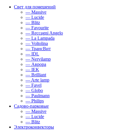
Свет для помещений
— Massive
— Lucide
— Blitz
— Favourite
— Reccagni Angelo
— La Lampada
— Voltolina
— ТрансВит
— IDL
— Nervilamp
— Аврора
— IEK
— Brilliant
— Arte lamp
— Favel
— Globo
— Paulmann
— Philips
Садово-парковые
— Massive
— Lucide
— Blitz
Электроконвекторы