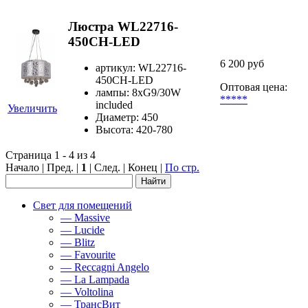
Люстра WL22716-
450CH-LED
6 200 руб
артикул: WL22716-
450CH-LED
Оптовая цена:
лампы: 8хG9/30W
*****
included
Увеличить
Диаметр: 450
Высота: 420-780
Страница 1 - 4 из 4
Начало | Пред. |
1
| След. | Конец
|
По стр.
Свет для помещений
— Massive
— Lucide
— Blitz
— Favourite
— Reccagni Angelo
— La Lampada
— Voltolina
— ТрансВит