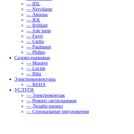
— IDL
— Nervilamp
— Аврора
— IEK
— Brilliant
— Arte lamp
— Favel
— Globo
— Paulmann
— Philips
Садово-парковые
— Massive
— Lucide
— Blitz
Электроконвекторы
— BEHA
УСЛУГИ
— Электромонтаж
— Ремонт светильников
— Дизайн-проект
— Специальные предложения