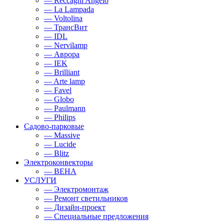
— Reccagni Angelo
— La Lampada
— Voltolina
— ТрансВит
— IDL
— Nervilamp
— Аврора
— IEK
— Brilliant
— Arte lamp
— Favel
— Globo
— Paulmann
— Philips
Садово-парковые
— Massive
— Lucide
— Blitz
Электроконвекторы
— BEHA
УСЛУГИ
— Электромонтаж
— Ремонт светильников
— Дизайн-проект
— Специальные предложения