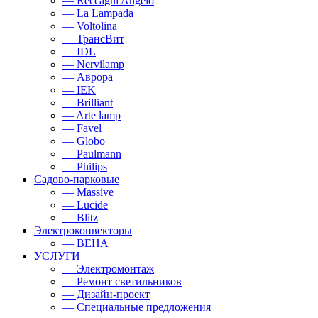
— Reccagni Angelo
— La Lampada
— Voltolina
— ТрансВит
— IDL
— Nervilamp
— Аврора
— IEK
— Brilliant
— Arte lamp
— Favel
— Globo
— Paulmann
— Philips
Садово-парковые
— Massive
— Lucide
— Blitz
Электроконвекторы
— BEHA
УСЛУГИ
— Электромонтаж
— Ремонт светильников
— Дизайн-проект
— Специальные предложения