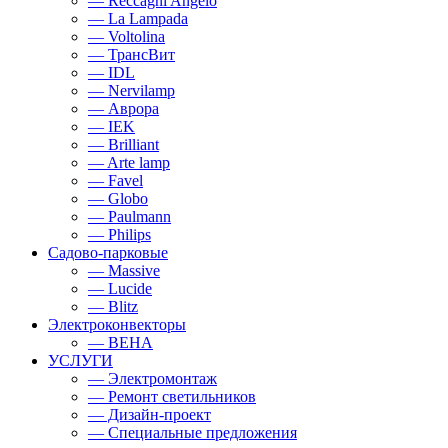
— Reccagni Angelo
— La Lampada
— Voltolina
— ТрансВит
— IDL
— Nervilamp
— Аврора
— IEK
— Brilliant
— Arte lamp
— Favel
— Globo
— Paulmann
— Philips
Садово-парковые
— Massive
— Lucide
— Blitz
Электроконвекторы
— BEHA
УСЛУГИ
— Электромонтаж
— Ремонт светильников
— Дизайн-проект
— Специальные предложения