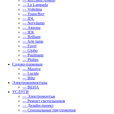
— Reccagni Angelo
— La Lampada
— Voltolina
— ТрансВит
— IDL
— Nervilamp
— Аврора
— IEK
— Brilliant
— Arte lamp
— Favel
— Globo
— Paulmann
— Philips
Садово-парковые
— Massive
— Lucide
— Blitz
Электроконвекторы
— BEHA
УСЛУГИ
— Электромонтаж
— Ремонт светильников
— Дизайн-проект
— Специальные предложения