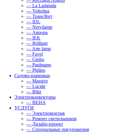
— Reccagni Angelo
— La Lampada
— Voltolina
— ТрансВит
— IDL
— Nervilamp
— Аврора
— IEK
— Brilliant
— Arte lamp
— Favel
— Globo
— Paulmann
— Philips
Садово-парковые
— Massive
— Lucide
— Blitz
Электроконвекторы
— BEHA
УСЛУГИ
— Электромонтаж
— Ремонт светильников
— Дизайн-проект
— Специальные предложения