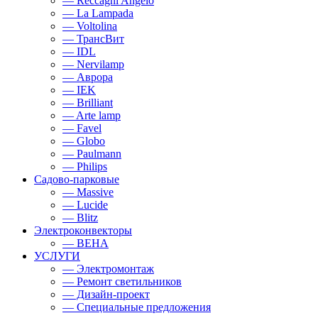
— Reccagni Angelo
— La Lampada
— Voltolina
— ТрансВит
— IDL
— Nervilamp
— Аврора
— IEK
— Brilliant
— Arte lamp
— Favel
— Globo
— Paulmann
— Philips
Садово-парковые
— Massive
— Lucide
— Blitz
Электроконвекторы
— BEHA
УСЛУГИ
— Электромонтаж
— Ремонт светильников
— Дизайн-проект
— Специальные предложения