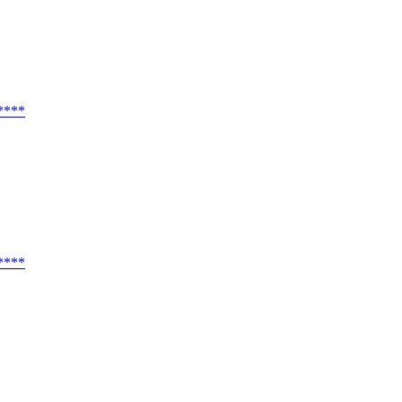
****
****