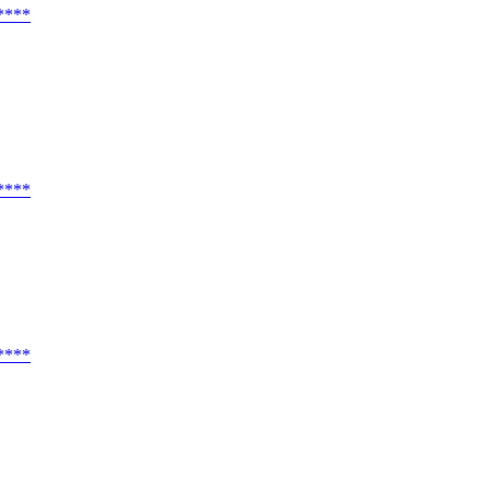
****
****
****