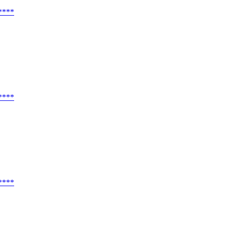
****
****
****