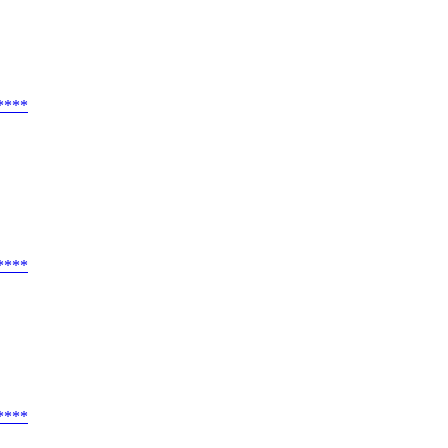
****
****
****