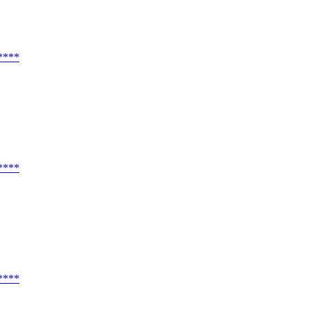
****
****
****