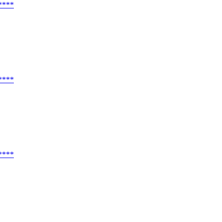
****
****
****