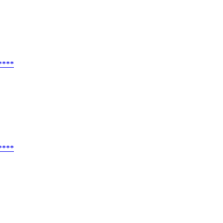
****
****