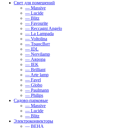
Свет для помещений
— Massive
— Lucide
— Blitz
— Favourite
— Reccagni Angelo
— La Lampada
— Voltolina
— ТрансВит
— IDL
— Nervilamp
— Аврора
— IEK
— Brilliant
— Arte lamp
— Favel
— Globo
— Paulmann
— Philips
Садово-парковые
— Massive
— Lucide
— Blitz
Электроконвекторы
— BEHA