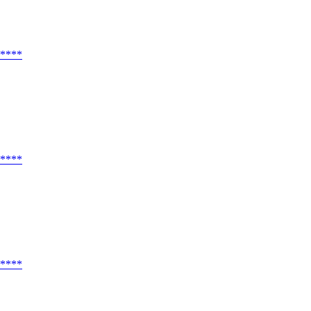
****
****
****