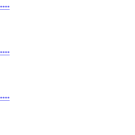
****
****
****