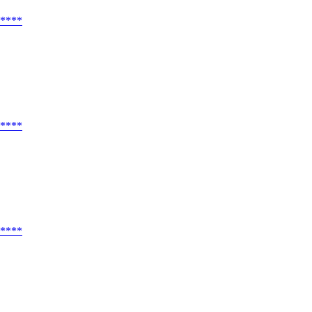
****
****
****