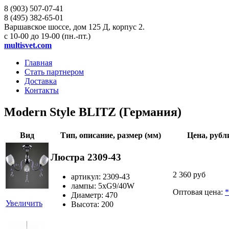
8 (903)
507-07-41
8 (495)
382-65-01
Варшавское шоссе, дом 125 Д, корпус 2.
с 10-00 до 19-00 (пн.-пт.)
multisvet.com
Главная
Стать партнером
Доставка
Контакты
Modern Style BLITZ (Германия)
Вид
Тип, описание, размер (мм)
Цена, рубл
Люстра 2309-43
2 360 руб
артикул: 2309-43
лампы: 5хG9/40W
Оптовая цена:
*
Диаметр: 470
Увеличить
Высота: 200