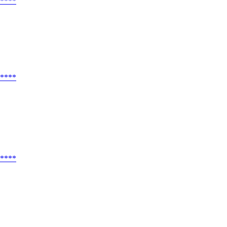
****
****
****