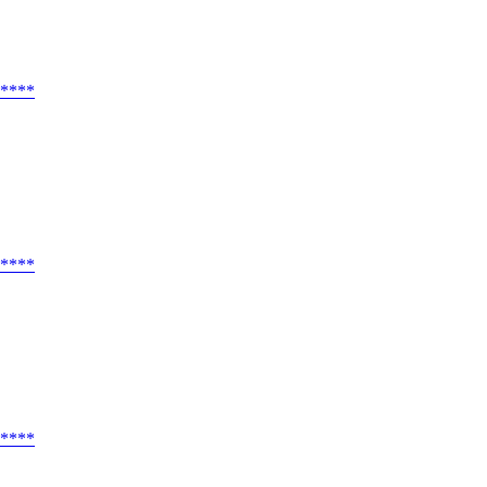
****
****
****