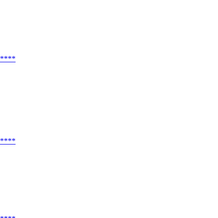
****
****