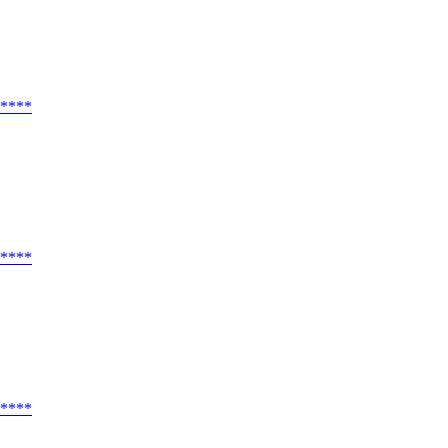
****
****
****