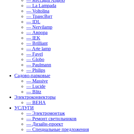
— Reccagni Angelo
— La Lampada
— Voltolina
— ТрансВит
— IDL
— Nervilamp
— Аврора
— IEK
— Brilliant
— Arte lamp
— Favel
— Globo
— Paulmann
— Philips
Садово-парковые
— Massive
— Lucide
— Blitz
Электроконвекторы
— BEHA
УСЛУГИ
— Электромонтаж
— Ремонт светильников
— Дизайн-проект
— Специальные предложения