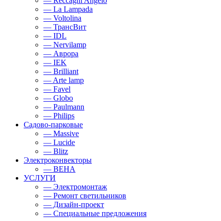
— Reccagni Angelo
— La Lampada
— Voltolina
— ТрансВит
— IDL
— Nervilamp
— Аврора
— IEK
— Brilliant
— Arte lamp
— Favel
— Globo
— Paulmann
— Philips
Садово-парковые
— Massive
— Lucide
— Blitz
Электроконвекторы
— BEHA
УСЛУГИ
— Электромонтаж
— Ремонт светильников
— Дизайн-проект
— Специальные предложения