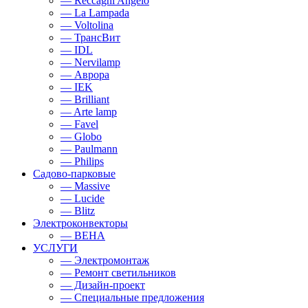
— Reccagni Angelo
— La Lampada
— Voltolina
— ТрансВит
— IDL
— Nervilamp
— Аврора
— IEK
— Brilliant
— Arte lamp
— Favel
— Globo
— Paulmann
— Philips
Садово-парковые
— Massive
— Lucide
— Blitz
Электроконвекторы
— BEHA
УСЛУГИ
— Электромонтаж
— Ремонт светильников
— Дизайн-проект
— Специальные предложения