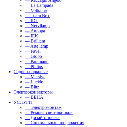
— Reccagni Angelo
— La Lampada
— Voltolina
— ТрансВит
— IDL
— Nervilamp
— Аврора
— IEK
— Brilliant
— Arte lamp
— Favel
— Globo
— Paulmann
— Philips
Садово-парковые
— Massive
— Lucide
— Blitz
Электроконвекторы
— BEHA
УСЛУГИ
— Электромонтаж
— Ремонт светильников
— Дизайн-проект
— Специальные предложения