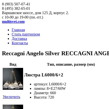
8 (903)
507-07-41
8 (495)
382-65-01
Варшавское шоссе, дом 125 Д, корпус 2.
с 10-00 до 19-00 (пн.-пт.)
multisvet.com
Главная
Стать партнером
Доставка
Контакты
Reccagni Angelo Silver RECCAGNI ANG
Вид
Тип, описание, размер (мм)
Люстра L6000/6+2
артикул: L6000/6+2
лампы: 8×Е27/60W
Диаметр: 660
Увеличить
Высота: 720