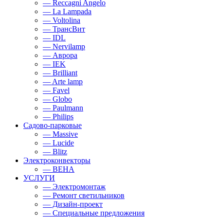
— Reccagni Angelo
— La Lampada
— Voltolina
— ТрансВит
— IDL
— Nervilamp
— Аврора
— IEK
— Brilliant
— Arte lamp
— Favel
— Globo
— Paulmann
— Philips
Садово-парковые
— Massive
— Lucide
— Blitz
Электроконвекторы
— BEHA
УСЛУГИ
— Электромонтаж
— Ремонт светильников
— Дизайн-проект
— Специальные предложения