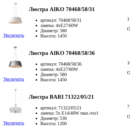
Люстра AIKO 70468/58/31
1
артикул: 70468/58/31
лампы: 4xE27/60W
О
Диаметр: 580
Увеличить
Высота: 1450
Люстра AIKO 70468/58/36
1
артикул: 70468/58/36
лампы: 4xE27/60W
О
Диаметр: 580
Увеличить
Высота: 1450
Люстра BARI 71322/05/21
7
артикул: 71322/05/21
лампы: 5x E14/40W max./excl
О
Диаметр: 530
Увеличить
Высота: 1200