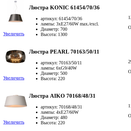
Люстра KONIC 61454/70/36
1
артикул: 61454/70/36
лампы: 3xE27/60W max./excl.
О
Диаметр: 700
Увеличить
Высота: 1300
Люстра PEARL 70163/50/11
2
артикул: 70163/50/11
лампы: 6xG9/40W
О
Диаметр: 500
Увеличить
Высота: 220
Люстра AIKO 70168/48/31
1
артикул: 70168/48/31
лампы: 4xE27/60W
О
Диаметр: 480
Увеличить
Высота: 220