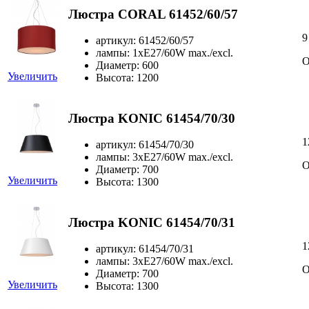
Люстра CORAL 61452/60/57
9
артикул: 61452/60/57
лампы: 1xE27/60W max./excl.
О
Диаметр: 600
Увеличить
Высота: 1200
Люстра KONIC 61454/70/30
1
артикул: 61454/70/30
лампы: 3xE27/60W max./excl.
О
Диаметр: 700
Увеличить
Высота: 1300
Люстра KONIC 61454/70/31
1
артикул: 61454/70/31
лампы: 3xE27/60W max./excl.
О
Диаметр: 700
Увеличить
Высота: 1300