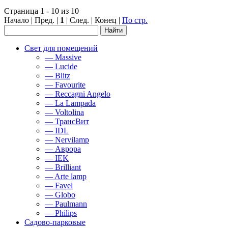
Страница 1 - 10 из 10
Начало | Пред. |
1
| След. | Конец
|
По стр.
Свет для помещений
— Massive
— Lucide
— Blitz
— Favourite
— Reccagni Angelo
— La Lampada
— Voltolina
— ТрансВит
— IDL
— Nervilamp
— Аврора
— IEK
— Brilliant
— Arte lamp
— Favel
— Globo
— Paulmann
— Philips
Садово-парковые