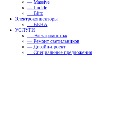
— Massive
— Lucide
— Blitz
Электроконвекторы
— BEHA
УСЛУГИ
— Электромонтаж
— Ремонт светильников
— Дизайн-проект
— Специальные предложения