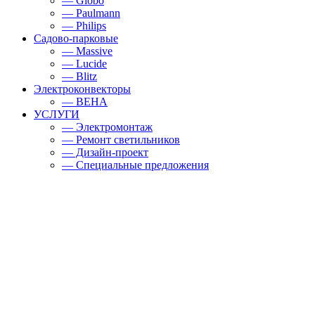
— Globo
— Paulmann
— Philips
Садово-парковые
— Massive
— Lucide
— Blitz
Электроконвекторы
— BEHA
УСЛУГИ
— Электромонтаж
— Ремонт светильников
— Дизайн-проект
— Специальные предложения