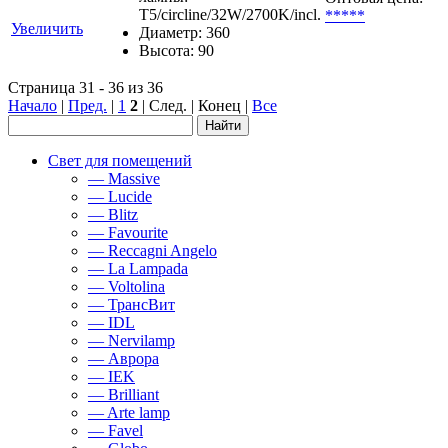
T5/circline/32W/2700K/incl.
*****
Увеличить
Диаметр: 360
Высота: 90
Страница 31 - 36 из 36
Начало
|
Пред.
|
1
2
| След. | Конец
|
Все
Свет для помещений
— Massive
— Lucide
— Blitz
— Favourite
— Reccagni Angelo
— La Lampada
— Voltolina
— ТрансВит
— IDL
— Nervilamp
— Аврора
— IEK
— Brilliant
— Arte lamp
— Favel