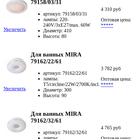
79158/03/31
4 310 руб
артикул: 79158/03/31
лампы: 220-
Оптовая цена:
240V/3xE27/max. 60W
*****
Увеличить
Диаметр: 410
Высота: 80
Для ванных MIRA
79162/22/61
3 782 руб
артикул: 79162/22/61
лампы:
Оптовая цена:
T5/circline/22W/2700K/incl.
*****
Увеличить
Диаметр: 300
Высота: 90
Для ванных MIRA
79162/32/61
4 765 руб
артикул: 79162/32/61
лампы:
Оптовая цена: