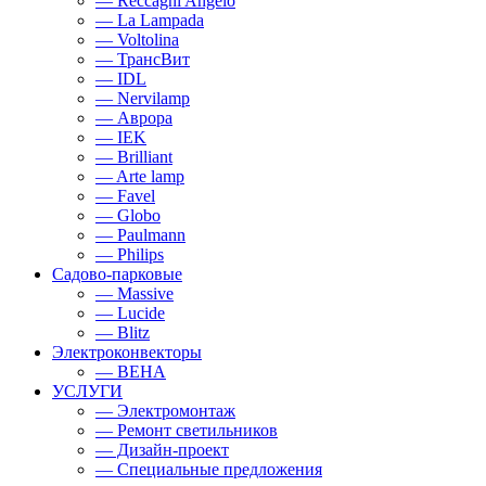
— Reccagni Angelo
— La Lampada
— Voltolina
— ТрансВит
— IDL
— Nervilamp
— Аврора
— IEK
— Brilliant
— Arte lamp
— Favel
— Globo
— Paulmann
— Philips
Садово-парковые
— Massive
— Lucide
— Blitz
Электроконвекторы
— BEHA
УСЛУГИ
— Электромонтаж
— Ремонт светильников
— Дизайн-проект
— Специальные предложения