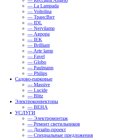
— Reccagni Angelo
— La Lampada
— Voltolina
— ТрансВит
— IDL
— Nervilamp
— Аврора
— IEK
— Brilliant
— Arte lamp
— Favel
— Globo
— Paulmann
— Philips
Садово-парковые
— Massive
— Lucide
— Blitz
Электроконвекторы
— BEHA
УСЛУГИ
— Электромонтаж
— Ремонт светильников
— Дизайн-проект
— Специальные предложения