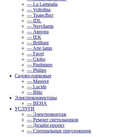
— La Lampada
— Voltolina
— ТрансВит
— IDL
— Nervilamp
— Аврора
— IEK
— Brilliant
— Arte lamp
— Favel
— Globo
— Paulmann
— Philips
Садово-парковые
— Massive
— Lucide
— Blitz
Электроконвекторы
— BEHA
УСЛУГИ
— Электромонтаж
— Ремонт светильников
— Дизайн-проект
— Специальные предложения