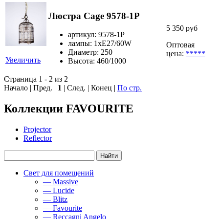
Люстра Cage 9578-1P
5 350 руб
артикул: 9578-1P
лампы: 1хE27/60W
Оптовая
Диаметр: 250
цена:
*****
Увеличить
Высота: 460/1000
Страница 1 - 2 из 2
Начало | Пред. |
1
| След. | Конец
|
По стр.
Коллекции FAVOURITE
Projector
Reflector
Свет для помещений
— Massive
— Lucide
— Blitz
— Favourite
— Reccagni Angelo