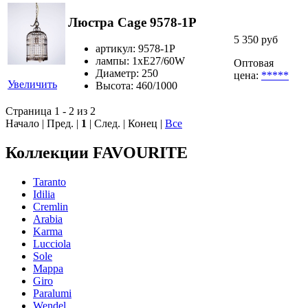
Люстра Cage 9578-1P
5 350 руб
артикул: 9578-1P
лампы: 1хE27/60W
Оптовая
Диаметр: 250
цена:
*****
Увеличить
Высота: 460/1000
Страница 1 - 2 из 2
Начало | Пред. |
1
| След. | Конец
|
Все
Коллекции FAVOURITE
Taranto
Idilia
Cremlin
Arabia
Karma
Lucciola
Sole
Mappa
Giro
Paralumi
Wendel