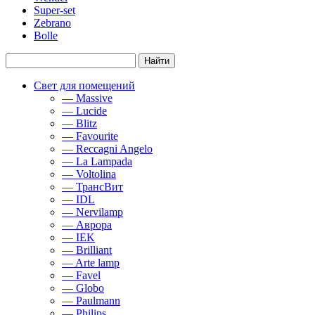
Super-set
Zebrano
Bolle
Свет для помещений
— Massive
— Lucide
— Blitz
— Favourite
— Reccagni Angelo
— La Lampada
— Voltolina
— ТрансВит
— IDL
— Nervilamp
— Аврора
— IEK
— Brilliant
— Arte lamp
— Favel
— Globo
— Paulmann
— Philips