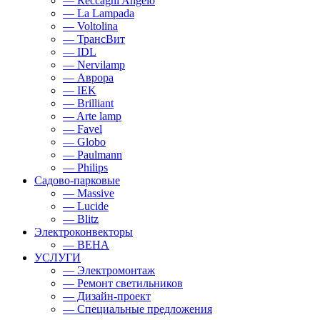
— Reccagni Angelo
— La Lampada
— Voltolina
— ТрансВит
— IDL
— Nervilamp
— Аврора
— IEK
— Brilliant
— Arte lamp
— Favel
— Globo
— Paulmann
— Philips
Садово-парковые
— Massive
— Lucide
— Blitz
Электроконвекторы
— BEHA
УСЛУГИ
— Электромонтаж
— Ремонт светильников
— Дизайн-проект
— Специальные предложения