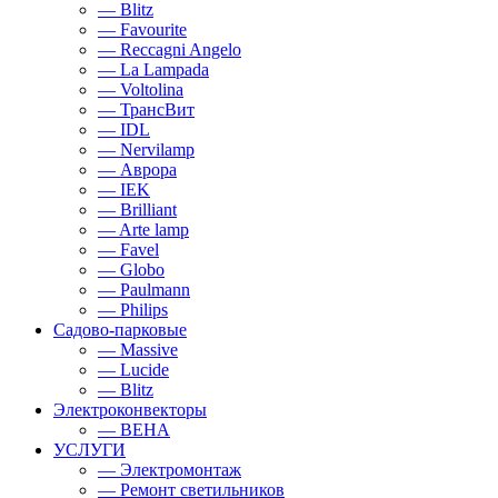
— Blitz
— Favourite
— Reccagni Angelo
— La Lampada
— Voltolina
— ТрансВит
— IDL
— Nervilamp
— Аврора
— IEK
— Brilliant
— Arte lamp
— Favel
— Globo
— Paulmann
— Philips
Садово-парковые
— Massive
— Lucide
— Blitz
Электроконвекторы
— BEHA
УСЛУГИ
— Электромонтаж
— Ремонт светильников