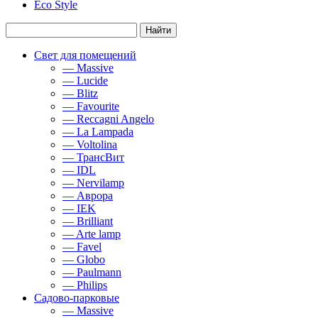
Eco Style
Свет для помещений
— Massive
— Lucide
— Blitz
— Favourite
— Reccagni Angelo
— La Lampada
— Voltolina
— ТрансВит
— IDL
— Nervilamp
— Аврора
— IEK
— Brilliant
— Arte lamp
— Favel
— Globo
— Paulmann
— Philips
Садово-парковые
— Massive