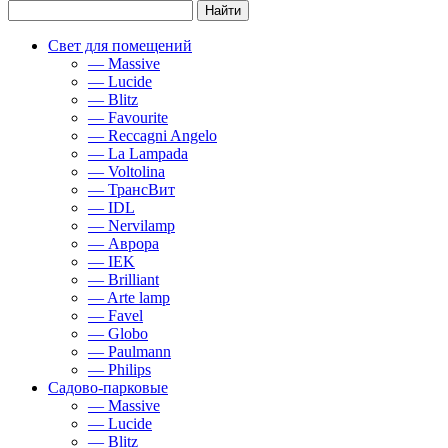
Свет для помещений
— Massive
— Lucide
— Blitz
— Favourite
— Reccagni Angelo
— La Lampada
— Voltolina
— ТрансВит
— IDL
— Nervilamp
— Аврора
— IEK
— Brilliant
— Arte lamp
— Favel
— Globo
— Paulmann
— Philips
Садово-парковые
— Massive
— Lucide
— Blitz