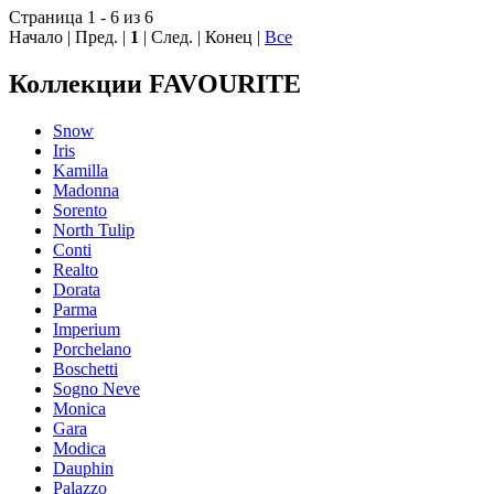
Страница 1 - 6 из 6
Начало | Пред. |
1
| След. | Конец
|
Все
Коллекции FAVOURITE
Snow
Iris
Kamilla
Madonna
Sorento
North Tulip
Conti
Realto
Dorata
Parma
Imperium
Porchelano
Boschetti
Sogno Neve
Moniсa
Gara
Modica
Dauphin
Palazzo