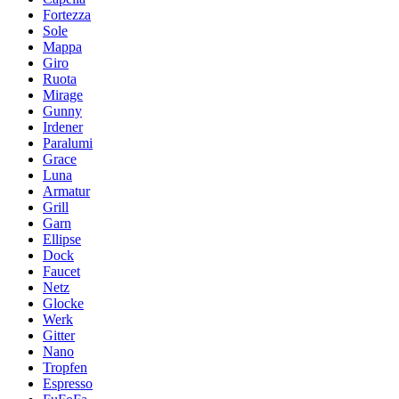
Fortezza
Sole
Mappa
Giro
Ruota
Mirage
Gunny
Irdener
Paralumi
Grace
Luna
Armatur
Grill
Garn
Ellipse
Dock
Faucet
Netz
Glocke
Werk
Gitter
Nano
Tropfen
Espresso