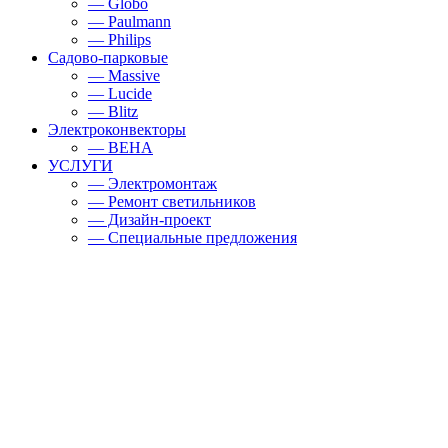
— Globo
— Paulmann
— Philips
Садово-парковые
— Massive
— Lucide
— Blitz
Электроконвекторы
— BEHA
УСЛУГИ
— Электромонтаж
— Ремонт светильников
— Дизайн-проект
— Специальные предложения