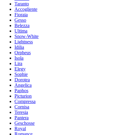
Taranto
Accogliente
Fioraia
Gesso
Belezza
Ultima
Snow-White
Lightness
Idilia
Orpheus
Isola
Lira
Elegy
Sophie
Dorotea
Angelica
Paphos
Picturion
Compressa
Cornisa
Teresia
Pantera
Geschosse
Royal
Romance