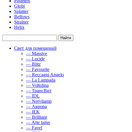
Pajaritos
Globi
Splatter
Bellows
Strainer
Helix
Свет для помещений
— Massive
— Lucide
— Blitz
— Favourite
— Reccagni Angelo
— La Lampada
— Voltolina
— ТрансВит
— IDL
— Nervilamp
— Аврора
— IEK
— Brilliant
— Arte lamp
— Favel