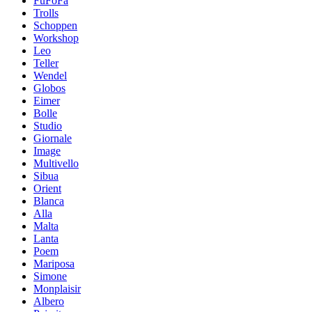
FuFoFa
Trolls
Schoppen
Workshop
Leo
Teller
Wendel
Globos
Eimer
Bolle
Studio
Giornale
Image
Multivello
Sibua
Orient
Blanca
Alla
Malta
Lanta
Poem
Mariposa
Simone
Мonplaisir
Albero