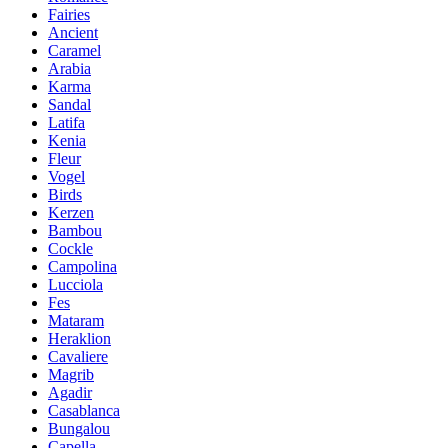
Fairies
Ancient
Caramel
Arabia
Karma
Sandal
Latifa
Kenia
Fleur
Vogel
Birds
Kerzen
Bambou
Cockle
Campolina
Lucciola
Fes
Mataram
Heraklion
Cavaliere
Magrib
Agadir
Casablanca
Bungalou
Capella