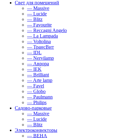
Свет для помещений
— Massive
— Lucide
— Blitz
— Favourite
— Reccagni Angelo
— La Lampada
— Voltolina
— ТрансВит
— IDL
— Nervilamp
— Аврора
— IEK
— Brilliant
— Arte lamp
— Favel
— Globo
— Paulmann
— Philips
Садово-парковые
— Massive
— Lucide
— Blitz
Электроконвекторы
— BEHA