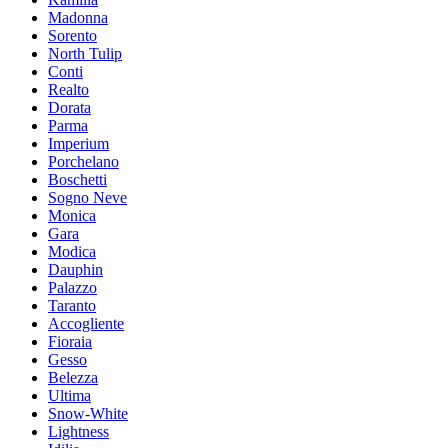
Madonna
Sorento
North Tulip
Conti
Realto
Dorata
Parma
Imperium
Porchelano
Boschetti
Sogno Neve
Moniсa
Gara
Modica
Dauphin
Palazzo
Taranto
Accogliente
Fioraia
Gesso
Belezza
Ultima
Snow-White
Lightness