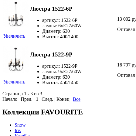
Люстра 1522-6P
13 002 р
артикул: 1522-6P
лампы: 6хE27/60W
Оптовая
Диаметр: 630
Увеличить
Высота: 400/1400
Люстра 1522-9P
16 797 р
артикул: 1522-9P
лампы: 9хE27/60W
Оптовая
Диаметр: 630
Увеличить
Высота: 450/1450
Страница 1 - 3 из 3
Начало | Пред. |
1
| След. | Конец
|
Все
Коллекции FAVOURITE
Snow
Iris
Kamilla