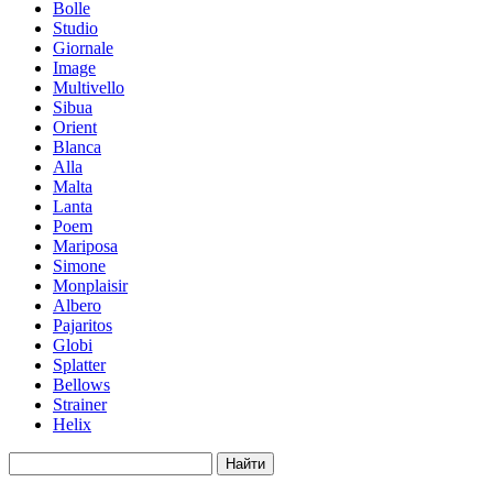
Bolle
Studio
Giornale
Image
Multivello
Sibua
Orient
Blanca
Alla
Malta
Lanta
Poem
Mariposa
Simone
Мonplaisir
Albero
Pajaritos
Globi
Splatter
Bellows
Strainer
Helix