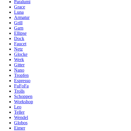
Paralumi
Grace
Luna
Armatur
Grill
Garn
Ellipse
Dock
Faucet
Netz
Glocke
Werk
Gitter
Nano
Tropfen
Espresso
FuFoFa
Trolls
Schoppen
Workshop
Leo
Teller
Wendel
Globos
Eimer