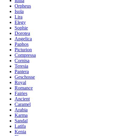
Idilia
Orpheus
Isola
Lira
Elegy
Sophie
Dorotea
Angelica
Paphos
Picturion
Compressa
Cornisa
Teresia
Pantera
Geschosse
Royal
Romance
Fairies
Ancient
Caramel
Arabia
Karma
Sandal
Latifa
Kenia