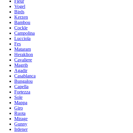
Fleur
Vogel
Birds
Kerzen
Bambou
Cockle
Campolina
Lucciola
Fes
Mataram
Heraklion
Cavaliere
Magrib
Agadir
Casablanca
Bungalou
Capella
Fortezza
Sole
Mappa
Giro
Ruota
Mirage
Gunny
Irdener