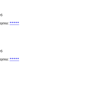
уб
 цена:
*****
уб
 цена:
*****