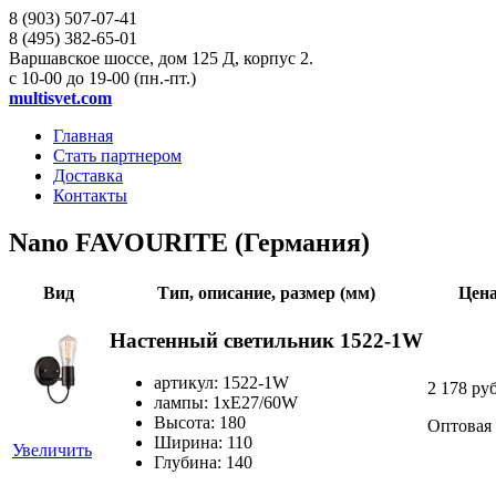
8 (903)
507-07-41
8 (495)
382-65-01
Варшавское шоссе, дом 125 Д, корпус 2.
с 10-00 до 19-00 (пн.-пт.)
multisvet.com
Главная
Стать партнером
Доставка
Контакты
Nano FAVOURITE (Германия)
Вид
Тип, описание, размер (мм)
Цена
Настенный светильник 1522-1W
артикул: 1522-1W
2 178 ру
лампы: 1хE27/60W
Высота: 180
Оптовая
Ширина: 110
Увеличить
Глубина: 140