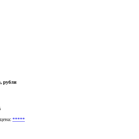
, рубли
б
 цена:
*****