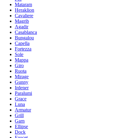
Mataram
Heraklion
Cavaliere
Magrib
Agadir
Casablanca
Bungalou
Capella
Fortezza
Sole
Mappa
Giro
Ruota
Mirage
Gunny
Irdener
Paralumi
Grace
Luna
Armatur
Grill
Garn
Ellipse
Dock
Faucet