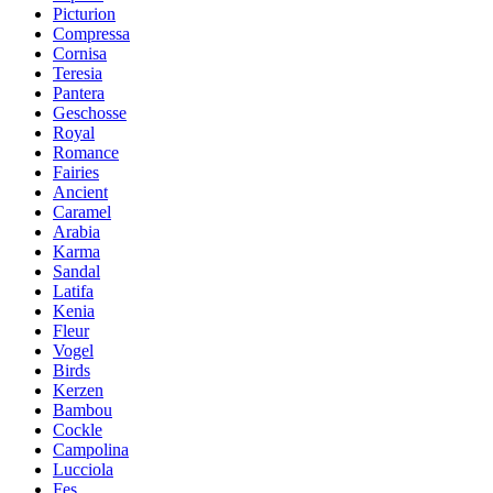
Picturion
Compressa
Cornisa
Teresia
Pantera
Geschosse
Royal
Romance
Fairies
Ancient
Caramel
Arabia
Karma
Sandal
Latifa
Kenia
Fleur
Vogel
Birds
Kerzen
Bambou
Cockle
Campolina
Lucciola
Fes