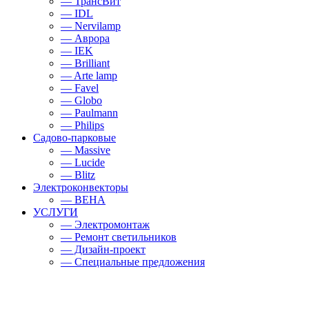
— ТрансВит
— IDL
— Nervilamp
— Аврора
— IEK
— Brilliant
— Arte lamp
— Favel
— Globo
— Paulmann
— Philips
Садово-парковые
— Massive
— Lucide
— Blitz
Электроконвекторы
— BEHA
УСЛУГИ
— Электромонтаж
— Ремонт светильников
— Дизайн-проект
— Специальные предложения