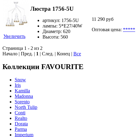
Люстра 1756-5U
11 290 руб
артикул: 1756-5U
лампы: 5*E27/40W
Оптовая цена:
*****
Диаметр: 620
Увеличить
Высота: 560
Страница 1 - 2 из 2
Начало | Пред. |
1
| След. | Конец
|
Все
Коллекции FAVOURITE
Snow
Iris
Kamilla
Madonna
Sorento
North Tulip
Conti
Realto
Dorata
Parma
Imperium