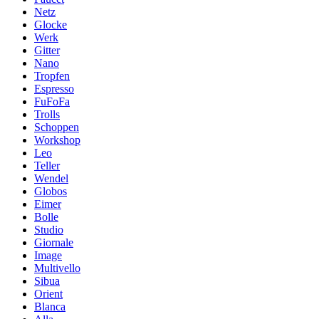
Netz
Glocke
Werk
Gitter
Nano
Tropfen
Espresso
FuFoFa
Trolls
Schoppen
Workshop
Leo
Teller
Wendel
Globos
Eimer
Bolle
Studio
Giornale
Image
Multivello
Sibua
Orient
Blanca