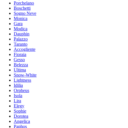
Porchelano
Boschetti
Sogno Neve
Moniсa
Gara
Modica
Dauphin
Palazzo
Taranto
Accogliente
Fioraia
Gesso
Belezza
Ultima
Snow-White
Lightness
Idilia
Orpheus
Isola
Lira
Elegy
Sophie
Dorotea
Angelica
Paphos