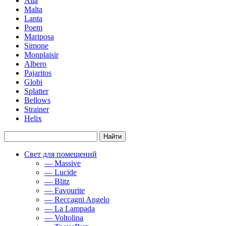
Alla
Malta
Lanta
Poem
Mariposa
Simone
Мonplaisir
Albero
Pajaritos
Globi
Splatter
Bellows
Strainer
Helix
Свет для помещений
— Massive
— Lucide
— Blitz
— Favourite
— Reccagni Angelo
— La Lampada
— Voltolina