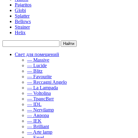
Pajaritos
Globi
Splatter
Bellows
Strainer
Helix
Свет для помещений
— Massive
— Lucide
— Blitz
— Favourite
— Reccagni Angelo
— La Lampada
— Voltolina
— ТрансВит
— IDL
— Nervilamp
— Аврора
— IEK
— Brilliant
— Arte lamp
— Favel