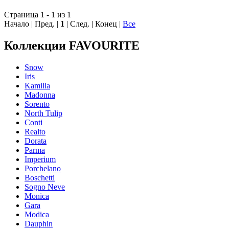
Страница 1 - 1 из 1
Начало | Пред. |
1
| След. | Конец
|
Все
Коллекции FAVOURITE
Snow
Iris
Kamilla
Madonna
Sorento
North Tulip
Conti
Realto
Dorata
Parma
Imperium
Porchelano
Boschetti
Sogno Neve
Moniсa
Gara
Modica
Dauphin