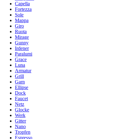
Capella
Fortezza
Sole
Mappa
Giro
Ruota
Mirage
Gunny
Irdener
Paralumi
Grace
Luna
Armatur
Grill
Garn
Ellipse
Dock
Faucet
Netz
Glocke
Werk
Gitter
Nano
Tropfen
Espresso