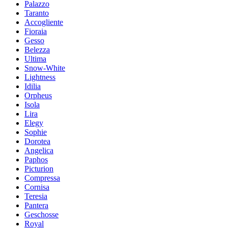
Palazzo
Taranto
Accogliente
Fioraia
Gesso
Belezza
Ultima
Snow-White
Lightness
Idilia
Orpheus
Isola
Lira
Elegy
Sophie
Dorotea
Angelica
Paphos
Picturion
Compressa
Cornisa
Teresia
Pantera
Geschosse
Royal