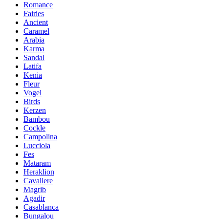
Romance
Fairies
Ancient
Caramel
Arabia
Karma
Sandal
Latifa
Kenia
Fleur
Vogel
Birds
Kerzen
Bambou
Cockle
Campolina
Lucciola
Fes
Mataram
Heraklion
Cavaliere
Magrib
Agadir
Casablanca
Bungalou