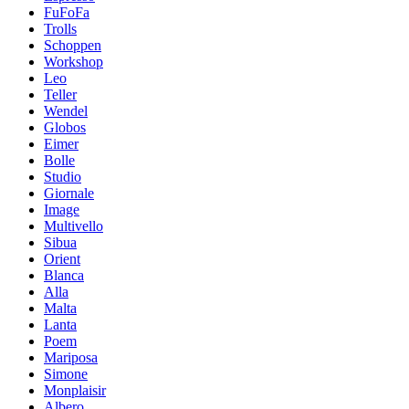
FuFoFa
Trolls
Schoppen
Workshop
Leo
Teller
Wendel
Globos
Eimer
Bolle
Studio
Giornale
Image
Multivello
Sibua
Orient
Blanca
Alla
Malta
Lanta
Poem
Mariposa
Simone
Мonplaisir
Albero